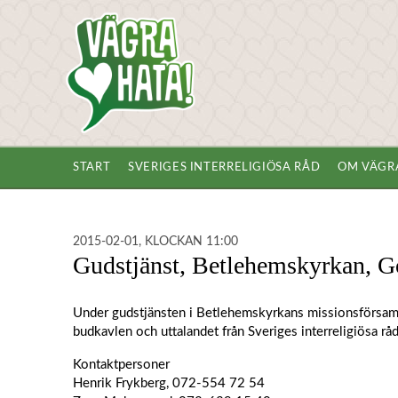
START
SVERIGES INTERRELIGIÖSA RÅD
OM VÄGR
2015-02-01, KLOCKAN 11:00
Gudstjänst, Betlehemskyrkan, G
Under gudstjänsten i Betlehemskyrkans missionsförsam
budkavlen och uttalandet från Sveriges interreligiösa råd
Kontaktpersoner
Henrik Frykberg, 072-554 72 54