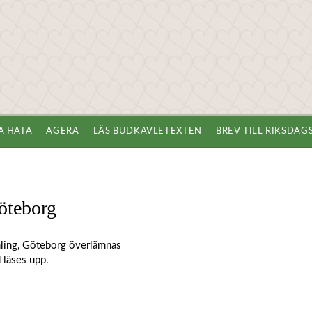
A HATA
AGERA
LÄS BUDKAVLETEXTEN
BREV TILL RIKSDA
öteborg
ling, Göteborg överlämnas
 läses upp.