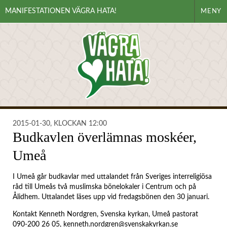
MANIFESTATIONEN VÄGRA HATA!
MENY
2015-01-30, KLOCKAN 12:00
Budkavlen överlämnas moskéer,
Umeå
I Umeå går budkavlar med uttalandet från Sveriges interreligiösa
råd till Umeås två muslimska bönelokaler i Centrum och på
Ålidhem. Uttalandet läses upp vid fredagsbönen den 30 januari.
Kontakt Kenneth Nordgren, Svenska kyrkan, Umeå pastorat
090-200 26 05,
kenneth.nordgren@svenskakyrkan.se