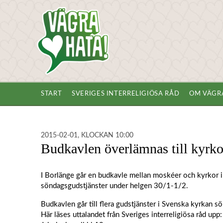
START
SVERIGES INTERRELIGIÖSA RÅD
OM VÄGR
2015-02-01, KLOCKAN 10:00
Budkavlen överlämnas till kyrko
I Borlänge går en budkavle mellan moskéer och kyrkor
söndagsgudstjänster under helgen 30/1-1/2.
Budkavlen går till flera gudstjänster i Svenska kyrkan s
Här läses uttalandet från Sveriges interreligiösa råd upp: