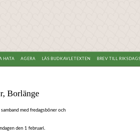
A HATA
AGERA
LÄS BUDKAVLETEXTEN
BREV TILL RIKSDA
r, Borlänge
 i samband med fredagsböner och
öndagen den 1 februari.